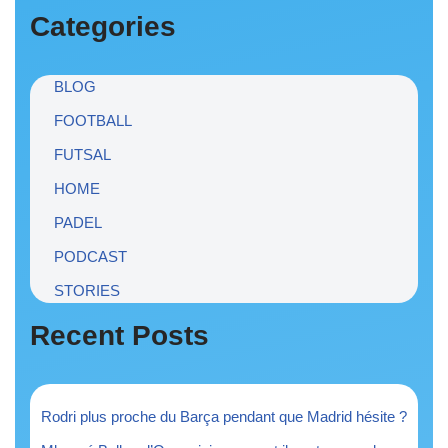
Categories
BLOG
FOOTBALL
FUTSAL
HOME
PADEL
PODCAST
STORIES
Recent Posts
Rodri plus proche du Barça pendant que Madrid hésite ?