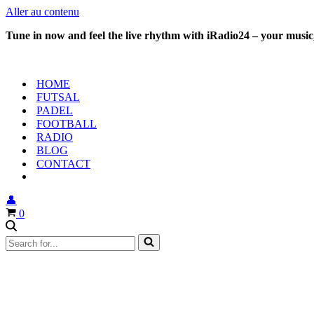
Aller au contenu
Tune in now and feel the live rhythm with iRadio24 – your music,
HOME
FUTSAL
PADEL
FOOTBALL
RADIO
BLOG
CONTACT
👤
Panier
0
Rechercher...