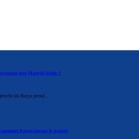
 pendant que Madrid hésite ?
s proche du Barça prend…
comment il peut encore le gagner