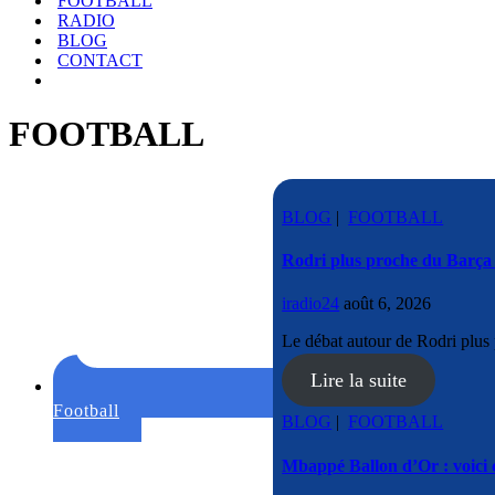
FOOTBALL
RADIO
BLOG
CONTACT
FOOTBALL
BLOG
|
FOOTBALL
Rodri plus proche du Barça
iradio24
août 6, 2026
Le débat autour de Rodri plu
Lire la suite
Football
BLOG
|
FOOTBALL
Mbappé Ballon d’Or : voici 