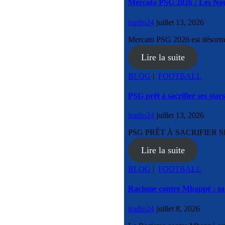
Mercato PSG 2026 : Les Nouv
iradio24
juillet 13, 2026
Mercato PSG 2026 est désorma
Lire la suite
BLOG
|
FOOTBALL
PSG prêt à sacrifier ses stars
iradio24
juillet 13, 2026
PSG PRÊT À SACRIFIER SES
Lire la suite
BLOG
|
FOOTBALL
Racisme contre Mbappé : sa 
iradio24
juillet 8, 2026