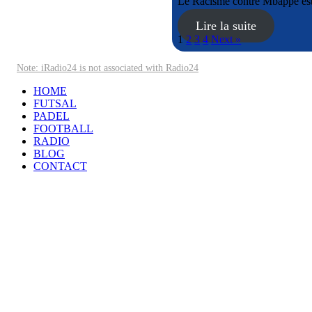
Le Racisme contre Mbappé est
Lire la suite
1
2
3
4
Next »
Note: iRadio24 is not associated with Radio24
HOME
FUTSAL
PADEL
FOOTBALL
RADIO
BLOG
CONTACT