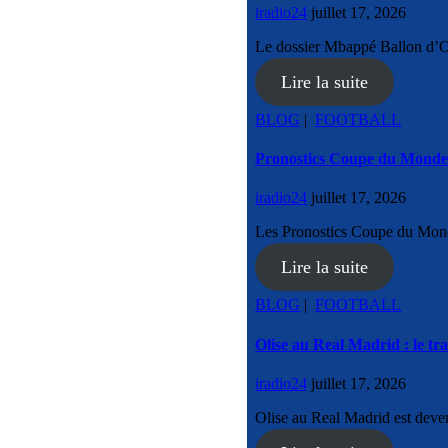
iradio24
juillet 17, 2026
Le dossier Mbappé Ballon d’Or
Lire la suite
BLOG
|
FOOTBALL
Pronostics Coupe du Monde 
iradio24
juillet 17, 2026
Les Pronostics Coupe du Mon
Lire la suite
BLOG
|
FOOTBALL
Olise au Real Madrid : le tra
iradio24
juillet 17, 2026
Olise au Real Madrid est deve