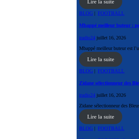
Lire la suite
BLOG
|
FOOTBALL
Mbappé meilleur buteur : peut
iradio24
juillet 16, 2026
Mbappé meilleur buteur est l’
Lire la suite
BLOG
|
FOOTBALL
Zidane sélectionneur des Bl
iradio24
juillet 16, 2026
Zidane sélectionneur des Bleus
Lire la suite
BLOG
|
FOOTBALL