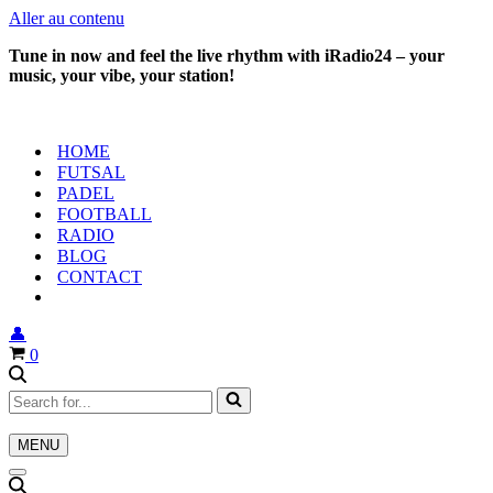
Aller au contenu
Tune in now and feel the live rhythm with iRadio24 – your
music, your vibe, your station!
HOME
FUTSAL
PADEL
FOOTBALL
RADIO
BLOG
CONTACT
👤
Panier
0
Rechercher...
MENU
Menu
de
Menu