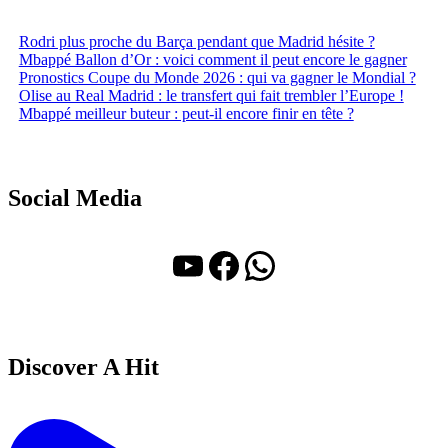
Rodri plus proche du Barça pendant que Madrid hésite ?
Mbappé Ballon d’Or : voici comment il peut encore le gagner
Pronostics Coupe du Monde 2026 : qui va gagner le Mondial ?
Olise au Real Madrid : le transfert qui fait trembler l’Europe !
Mbappé meilleur buteur : peut-il encore finir en tête ?
Social Media
YouTube
Facebook
WhatsApp
Discover A Hit