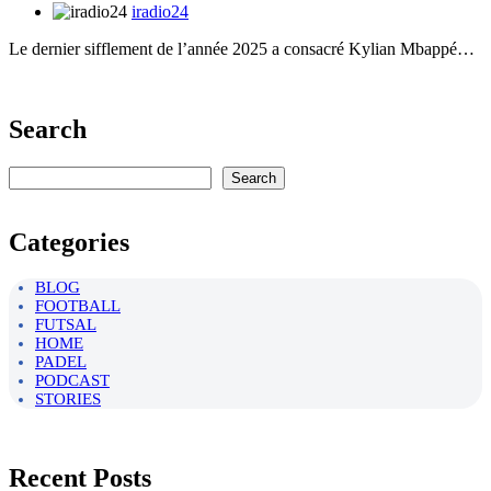
iradio24
Le dernier sifflement de l’année 2025 a consacré Kylian Mbappé…
Search
Rechercher
Search
Categories
BLOG
FOOTBALL
FUTSAL
HOME
PADEL
PODCAST
STORIES
Recent Posts