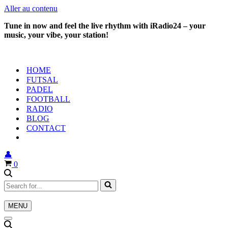
Aller au contenu
Tune in now and feel the live rhythm with iRadio24 – your
music, your vibe, your station!
HOME
FUTSAL
PADEL
FOOTBALL
RADIO
BLOG
CONTACT
👤
Panier
0
Rechercher...
MENU
Menu
de
Menu