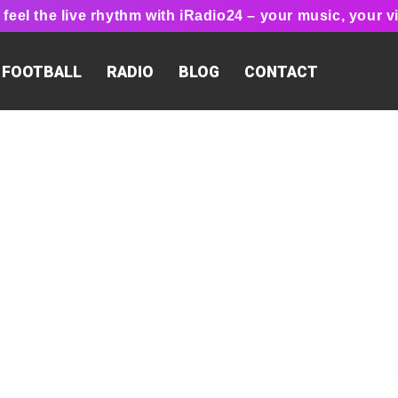
feel the live rhythm with iRadio24 – your music, your vi
FOOTBALL
RADIO
BLOG
CONTACT