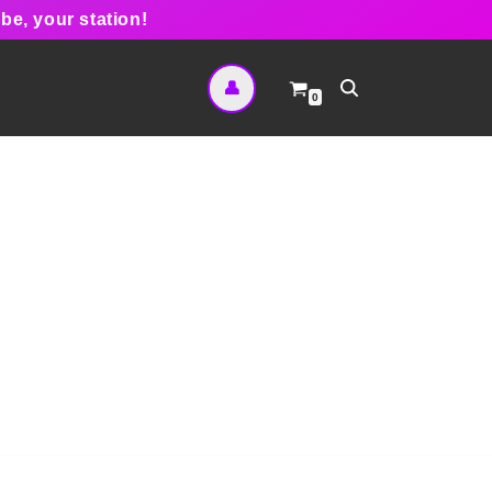
be, your station!
👤
0