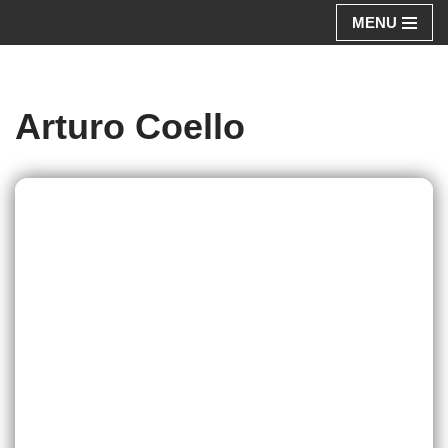
MENU
Aller
au
contenu
Arturo Coello