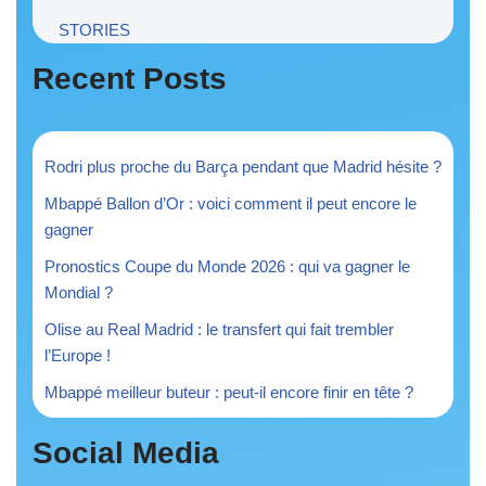
STORIES
Recent Posts
Rodri plus proche du Barça pendant que Madrid hésite ?
Mbappé Ballon d’Or : voici comment il peut encore le
gagner
Pronostics Coupe du Monde 2026 : qui va gagner le
Mondial ?
Olise au Real Madrid : le transfert qui fait trembler
l’Europe !
Mbappé meilleur buteur : peut-il encore finir en tête ?
Social Media