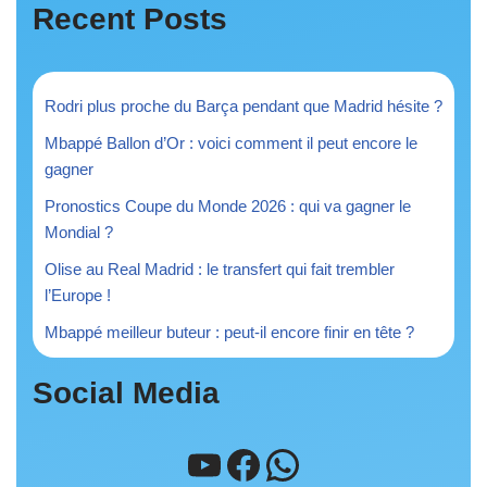
Recent Posts
Rodri plus proche du Barça pendant que Madrid hésite ?
Mbappé Ballon d’Or : voici comment il peut encore le
gagner
Pronostics Coupe du Monde 2026 : qui va gagner le
Mondial ?
Olise au Real Madrid : le transfert qui fait trembler
l’Europe !
Mbappé meilleur buteur : peut-il encore finir en tête ?
Social Media