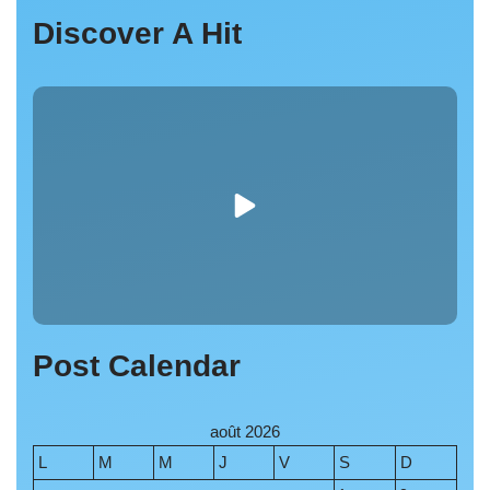
Discover A Hit
Post Calendar
août 2026
L
M
M
J
V
S
D