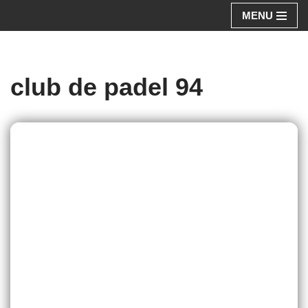
MENU
Aller
au
contenu
club de padel 94