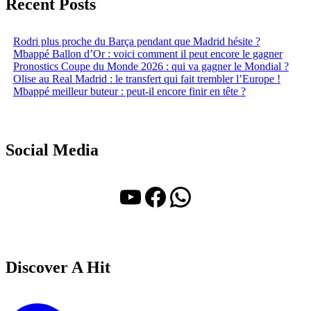
Recent Posts
Rodri plus proche du Barça pendant que Madrid hésite ?
Mbappé Ballon d’Or : voici comment il peut encore le gagner
Pronostics Coupe du Monde 2026 : qui va gagner le Mondial ?
Olise au Real Madrid : le transfert qui fait trembler l’Europe !
Mbappé meilleur buteur : peut-il encore finir en tête ?
Social Media
YouTube
Facebook
WhatsApp
Discover A Hit