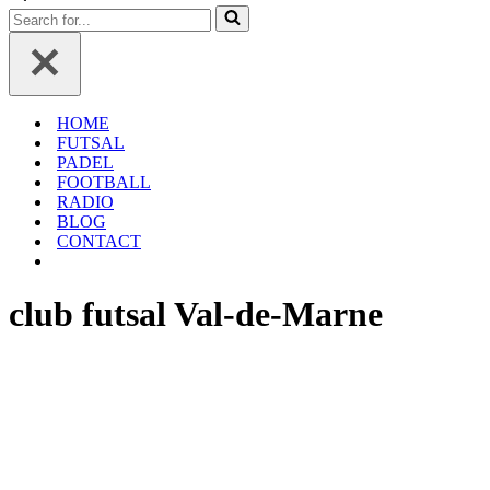
navigation
de
Rechercher...
navigation
HOME
FUTSAL
PADEL
FOOTBALL
RADIO
BLOG
CONTACT
club futsal Val-de-Marne