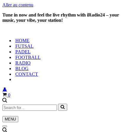
Aller au contenu
Tune in now and feel the live rhythm with iRadio24 – your
music, your vibe, your station!
HOME
FUTSAL
PADEL
FOOTBALL
RADIO
BLOG
CONTACT
👤
Panier
0
Rechercher...
MENU
Menu
de
Menu