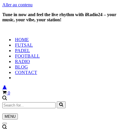
Aller au contenu
Tune in now and feel the live rhythm with iRadio24 – your
music, your vibe, your station!
HOME
FUTSAL
PADEL
FOOTBALL
RADIO
BLOG
CONTACT
👤
Panier
0
Rechercher...
MENU
Menu
de
Menu