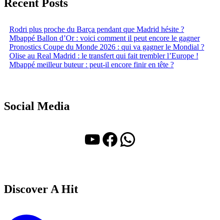
Recent Posts
Rodri plus proche du Barça pendant que Madrid hésite ?
Mbappé Ballon d’Or : voici comment il peut encore le gagner
Pronostics Coupe du Monde 2026 : qui va gagner le Mondial ?
Olise au Real Madrid : le transfert qui fait trembler l’Europe !
Mbappé meilleur buteur : peut-il encore finir en tête ?
Social Media
YouTube
Facebook
WhatsApp
Discover A Hit