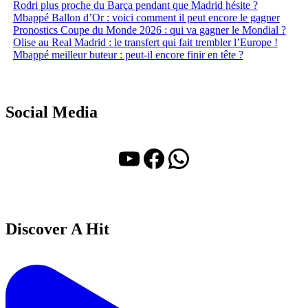
Rodri plus proche du Barça pendant que Madrid hésite ?
Mbappé Ballon d’Or : voici comment il peut encore le gagner
Pronostics Coupe du Monde 2026 : qui va gagner le Mondial ?
Olise au Real Madrid : le transfert qui fait trembler l’Europe !
Mbappé meilleur buteur : peut-il encore finir en tête ?
Social Media
YouTube
Facebook
WhatsApp
Discover A Hit