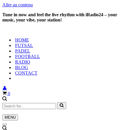
Aller au contenu
Tune in now and feel the live rhythm with iRadio24 – your
music, your vibe, your station!
HOME
FUTSAL
PADEL
FOOTBALL
RADIO
BLOG
CONTACT
👤
Panier
0
Rechercher...
MENU
Menu
de
Menu