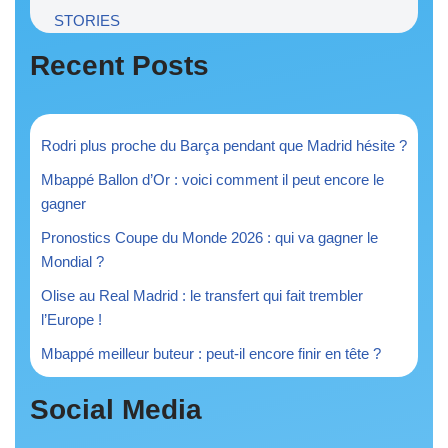
STORIES
Recent Posts
Rodri plus proche du Barça pendant que Madrid hésite ?
Mbappé Ballon d’Or : voici comment il peut encore le
gagner
Pronostics Coupe du Monde 2026 : qui va gagner le
Mondial ?
Olise au Real Madrid : le transfert qui fait trembler
l’Europe !
Mbappé meilleur buteur : peut-il encore finir en tête ?
Social Media