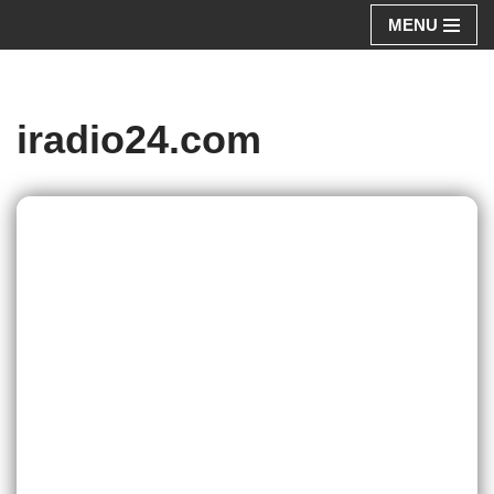
MENU
Aller
au
contenu
iradio24.com