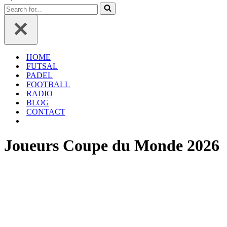
navigation
de
Rechercher...
navigation
HOME
FUTSAL
PADEL
FOOTBALL
RADIO
BLOG
CONTACT
Joueurs Coupe du Monde 2026