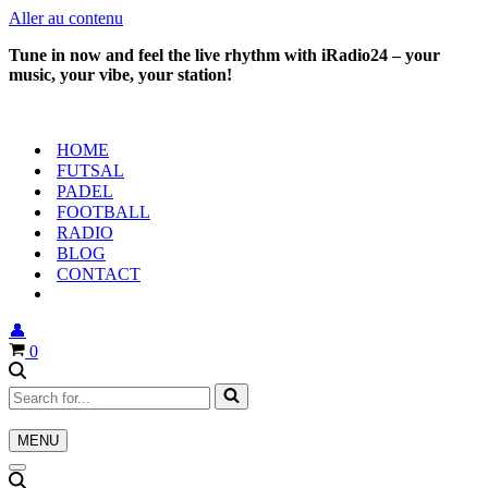
Aller au contenu
Tune in now and feel the live rhythm with iRadio24 – your
music, your vibe, your station!
HOME
FUTSAL
PADEL
FOOTBALL
RADIO
BLOG
CONTACT
👤
Panier
0
Rechercher...
MENU
Menu
de
Menu