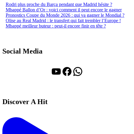
Rodri plus proche du Barça pendant que Madrid hésite ?
Mbappé Ballon d’Or : voici comment il peut encore le gagner
Pronostics Coupe du Monde 2026 : qui va gagner le Mondial ?
Olise au Real Madrid : le transfert qui fait trembler l’Europe !
Mbappé meilleur buteur : peut-il encore finir en tête ?
Social Media
YouTube
Facebook
WhatsApp
Discover A Hit