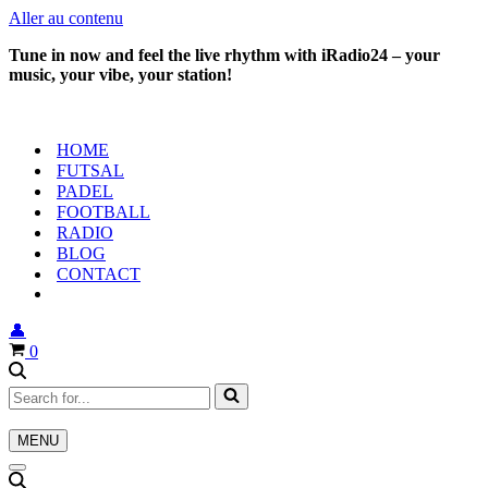
Aller au contenu
Tune in now and feel the live rhythm with iRadio24 – your
music, your vibe, your station!
HOME
FUTSAL
PADEL
FOOTBALL
RADIO
BLOG
CONTACT
👤
Panier
0
Rechercher...
MENU
Menu
de
Menu