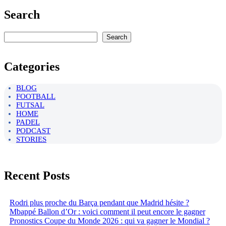
Search
Rechercher
Search
Categories
BLOG
FOOTBALL
FUTSAL
HOME
PADEL
PODCAST
STORIES
Recent Posts
Rodri plus proche du Barça pendant que Madrid hésite ?
Mbappé Ballon d’Or : voici comment il peut encore le gagner
Pronostics Coupe du Monde 2026 : qui va gagner le Mondial ?