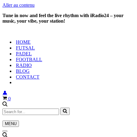
Aller au contenu
Tune in now and feel the live rhythm with iRadio24 – your
music, your vibe, your station!
HOME
FUTSAL
PADEL
FOOTBALL
RADIO
BLOG
CONTACT
👤
Panier
0
Rechercher...
MENU
Menu
de
Menu