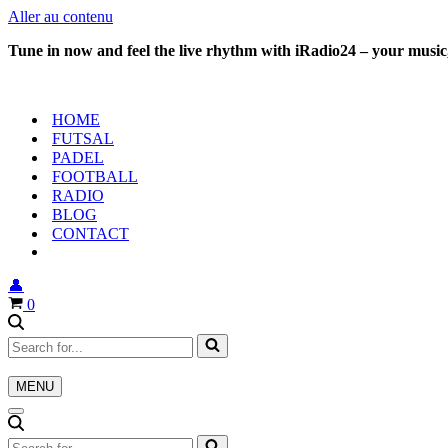
Aller au contenu
Tune in now and feel the live rhythm with iRadio24 – your music,
HOME
FUTSAL
PADEL
FOOTBALL
RADIO
BLOG
CONTACT
👤
Panier
0
Rechercher...
MENU
Menu
de
Menu
navigation
de
Rechercher...
navigation