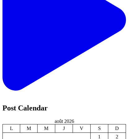
Post Calendar
août 2026
L
M
M
J
V
S
D
1
2