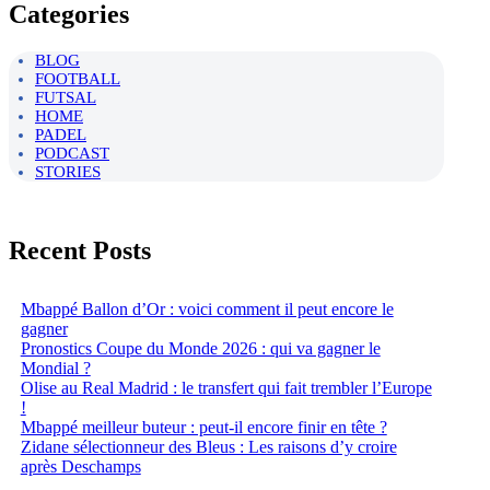
Categories
BLOG
FOOTBALL
FUTSAL
HOME
PADEL
PODCAST
STORIES
Recent Posts
Mbappé Ballon d’Or : voici comment il peut encore le
gagner
Pronostics Coupe du Monde 2026 : qui va gagner le
Mondial ?
Olise au Real Madrid : le transfert qui fait trembler l’Europe
!
Mbappé meilleur buteur : peut-il encore finir en tête ?
Zidane sélectionneur des Bleus : Les raisons d’y croire
après Deschamps