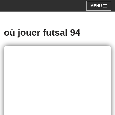
MENU
Aller
au
contenu
où jouer futsal 94