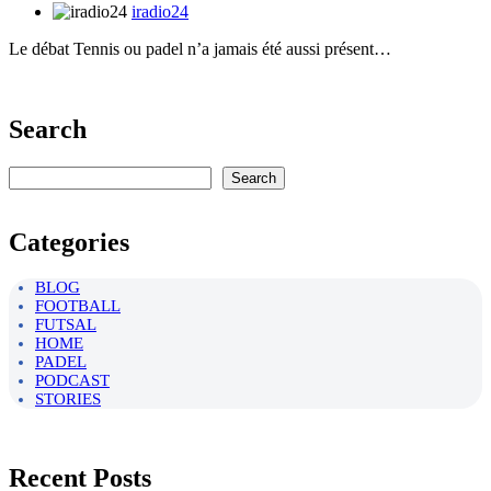
iradio24
Le débat Tennis ou padel n’a jamais été aussi présent…
Search
Rechercher
Search
Categories
BLOG
FOOTBALL
FUTSAL
HOME
PADEL
PODCAST
STORIES
Recent Posts