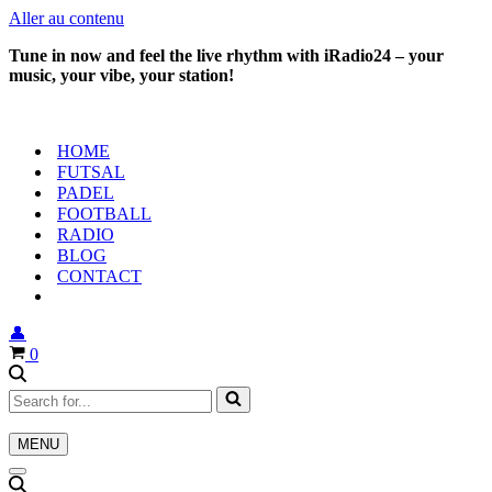
Aller au contenu
Tune in now and feel the live rhythm with iRadio24 – your
music, your vibe, your station!
HOME
FUTSAL
PADEL
FOOTBALL
RADIO
BLOG
CONTACT
👤
Panier
0
Rechercher...
MENU
Menu
de
Menu