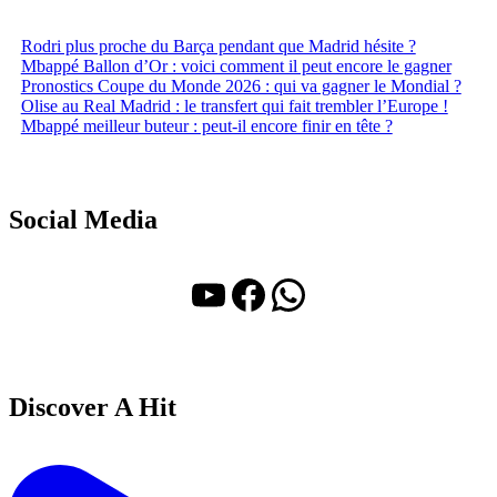
Rodri plus proche du Barça pendant que Madrid hésite ?
Mbappé Ballon d’Or : voici comment il peut encore le gagner
Pronostics Coupe du Monde 2026 : qui va gagner le Mondial ?
Olise au Real Madrid : le transfert qui fait trembler l’Europe !
Mbappé meilleur buteur : peut-il encore finir en tête ?
Social Media
YouTube
Facebook
WhatsApp
Discover A Hit