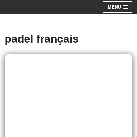
MENU
Aller
au
contenu
padel français