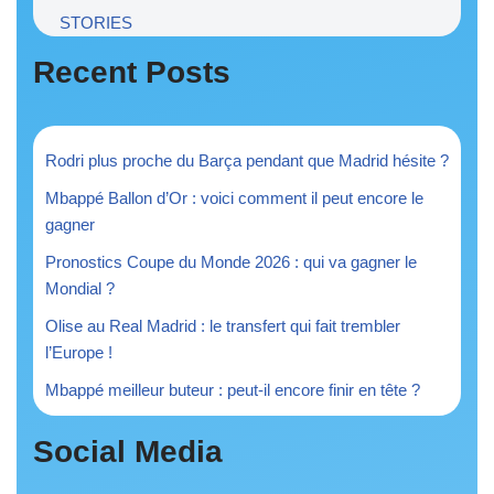
STORIES
Recent Posts
Rodri plus proche du Barça pendant que Madrid hésite ?
Mbappé Ballon d’Or : voici comment il peut encore le
gagner
Pronostics Coupe du Monde 2026 : qui va gagner le
Mondial ?
Olise au Real Madrid : le transfert qui fait trembler
l’Europe !
Mbappé meilleur buteur : peut-il encore finir en tête ?
Social Media