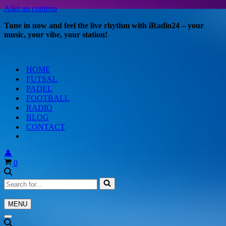
Aller au contenu
Tune in now and feel the live rhythm with iRadio24 – your
music, your vibe, your station!
HOME
FUTSAL
PADEL
FOOTBALL
RADIO
BLOG
CONTACT
👤
Panier
0
Rechercher...
MENU
Menu
de
Menu