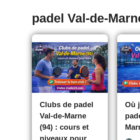
padel Val-de-Marn
Clubs de padel
Où 
Val-de-Marne
pade
(94) : cours et
Marn
niveaux pour