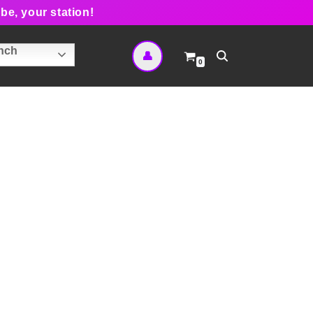
be, your station!
nch
👤
0