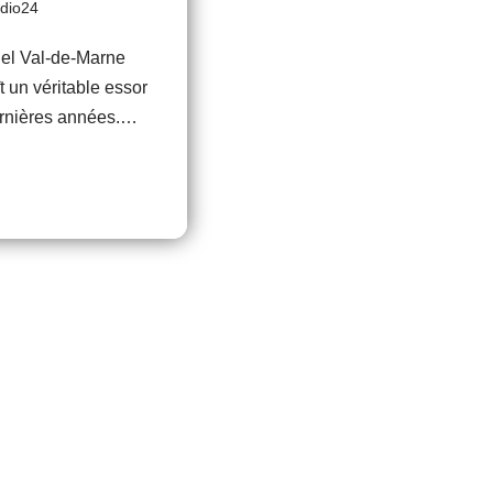
adio24
el Val-de-Marne
t un véritable essor
ernières années.…