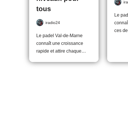
ir
tous
Le pad
iradio24
connaî
ces d
Le padel Val-de-Marne
connaît une croissance
rapide et attire chaque…