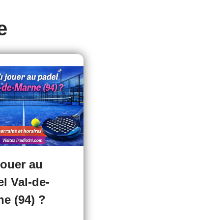
e
jouer au
l Val-de-
e (94) ?