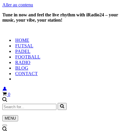
Aller au contenu
Tune in now and feel the live rhythm with iRadio24 – your
music, your vibe, your station!
HOME
FUTSAL
PADEL
FOOTBALL
RADIO
BLOG
CONTACT
👤
Panier
0
Rechercher...
MENU
Menu
de
Menu