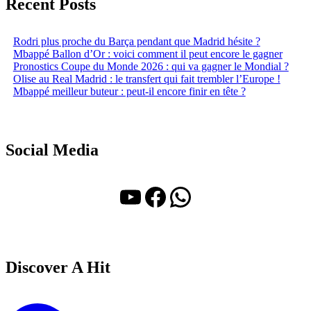
Recent Posts
Rodri plus proche du Barça pendant que Madrid hésite ?
Mbappé Ballon d’Or : voici comment il peut encore le gagner
Pronostics Coupe du Monde 2026 : qui va gagner le Mondial ?
Olise au Real Madrid : le transfert qui fait trembler l’Europe !
Mbappé meilleur buteur : peut-il encore finir en tête ?
Social Media
YouTube
Facebook
WhatsApp
Discover A Hit