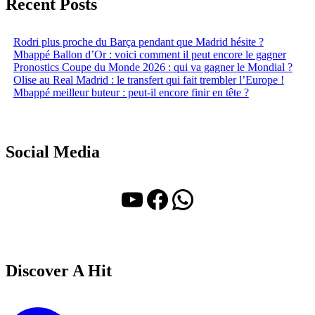
Recent Posts
Rodri plus proche du Barça pendant que Madrid hésite ?
Mbappé Ballon d’Or : voici comment il peut encore le gagner
Pronostics Coupe du Monde 2026 : qui va gagner le Mondial ?
Olise au Real Madrid : le transfert qui fait trembler l’Europe !
Mbappé meilleur buteur : peut-il encore finir en tête ?
Social Media
YouTube
Facebook
WhatsApp
Discover A Hit