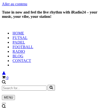
Aller au contenu
Tune in now and feel the live rhythm with iRadio24 – your
music, your vibe, your station!
HOME
FUTSAL
PADEL
FOOTBALL
RADIO
BLOG
CONTACT
👤
Panier
0
Rechercher...
MENU
Menu
de
Menu