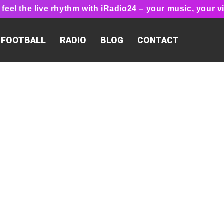
feel the live rhythm with iRadio24 – your music, your vi
FOOTBALL
RADIO
BLOG
CONTACT