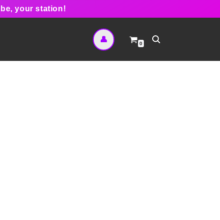
be, your station!
👤
0