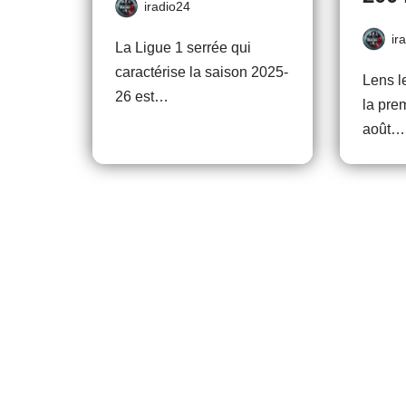
iradio24
ir
La Ligue 1 serrée qui
caractérise la saison 2025-
Lens l
26 est…
la pre
août