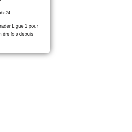
adio24
eader Ligue 1 pour
mière fois depuis
…