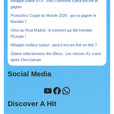
Mbappé Ballon d’Or : voici comment il peut encore le
gagner
Pronostics Coupe du Monde 2026 : qui va gagner le
Mondial ?
Olise au Real Madrid : le transfert qui fait trembler
l’Europe !
Mbappé meilleur buteur : peut-il encore finir en tête ?
Zidane sélectionneur des Bleus : Les raisons d’y croire
après Deschamps
Social Media
Discover A Hit