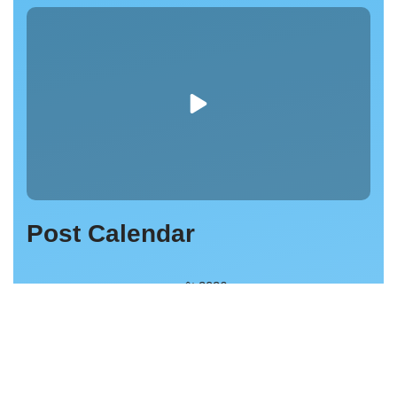
Post Calendar
août 2026
L
M
M
J
V
S
D
1
2
3
4
5
6
7
8
9
10
11
12
13
14
15
16