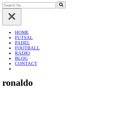
navigation
de
Rechercher...
navigation
HOME
FUTSAL
PADEL
FOOTBALL
RADIO
BLOG
CONTACT
ronaldo