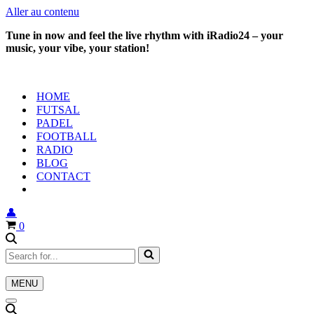
Aller au contenu
Tune in now and feel the live rhythm with iRadio24 – your
music, your vibe, your station!
HOME
FUTSAL
PADEL
FOOTBALL
RADIO
BLOG
CONTACT
👤
Panier
0
Rechercher...
MENU
Menu
de
Menu