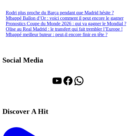
Rodri plus proche du Barça pendant que Madrid hésite ?
Mbappé Ballon d’Or : voici comment il peut encore le gagner
Pronostics Coupe du Monde 2026 : qui va gagner le Mondial ?
Olise au Real Madrid : le transfert qui fait trembler l’Europe !
Mbappé meilleur buteur : peut-il encore finir en tête ?
Social Media
YouTube
Facebook
WhatsApp
Discover A Hit