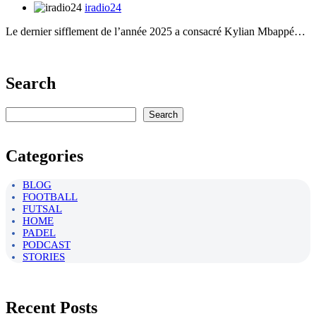
iradio24
Le dernier sifflement de l’année 2025 a consacré Kylian Mbappé…
Search
Rechercher
Search
Categories
BLOG
FOOTBALL
FUTSAL
HOME
PADEL
PODCAST
STORIES
Recent Posts