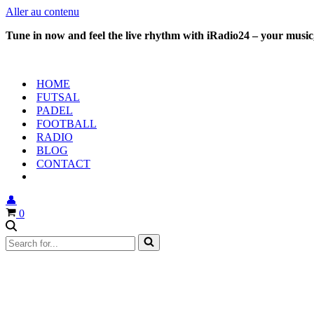
Aller au contenu
Tune in now and feel the live rhythm with iRadio24 – your music,
HOME
FUTSAL
PADEL
FOOTBALL
RADIO
BLOG
CONTACT
👤
Panier
0
Rechercher...