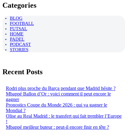
Categories
BLOG
FOOTBALL
FUTSAL
HOME
PADEL
PODCAST
STORIES
Recent Posts
Rodri plus proche du Barça pendant que Madrid hésite ?
Mbappé Ballon d’Or : voici comment il peut encore le
gagner
Pronostics Coupe du Monde 2026 : qui va gagner le
Mondial ?
Olise au Real Madrid : le transfert qui fait trembler l’Europe
!
Mbappé meilleur buteur : peut-il encore finir en tête ?