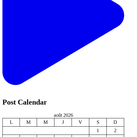
Post Calendar
août 2026
L
M
M
J
V
S
D
1
2