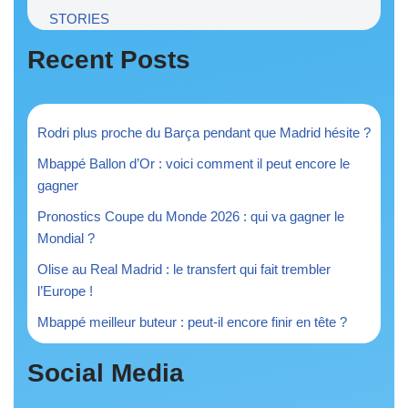
STORIES
Recent Posts
Rodri plus proche du Barça pendant que Madrid hésite ?
Mbappé Ballon d’Or : voici comment il peut encore le
gagner
Pronostics Coupe du Monde 2026 : qui va gagner le
Mondial ?
Olise au Real Madrid : le transfert qui fait trembler
l’Europe !
Mbappé meilleur buteur : peut-il encore finir en tête ?
Social Media