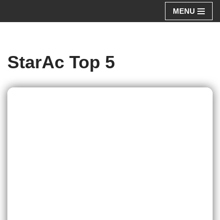
MENU
Aller
au
contenu
StarAc Top 5