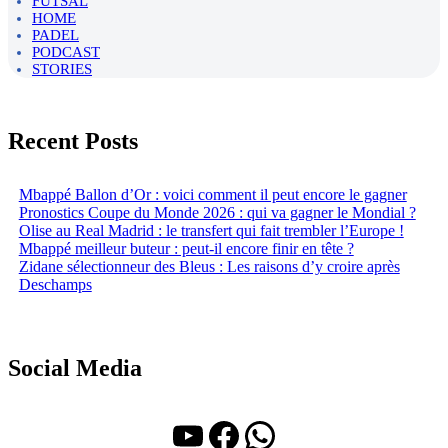
FUTSAL
HOME
PADEL
PODCAST
STORIES
Recent Posts
Mbappé Ballon d’Or : voici comment il peut encore le gagner
Pronostics Coupe du Monde 2026 : qui va gagner le Mondial ?
Olise au Real Madrid : le transfert qui fait trembler l’Europe !
Mbappé meilleur buteur : peut-il encore finir en tête ?
Zidane sélectionneur des Bleus : Les raisons d’y croire après
Deschamps
Social Media
YouTube
Facebook
WhatsApp