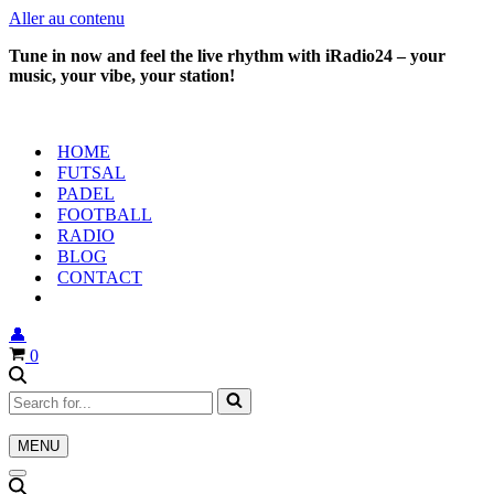
Aller au contenu
Tune in now and feel the live rhythm with iRadio24 – your
music, your vibe, your station!
HOME
FUTSAL
PADEL
FOOTBALL
RADIO
BLOG
CONTACT
👤
Panier
0
Rechercher...
MENU
Menu
de
Menu