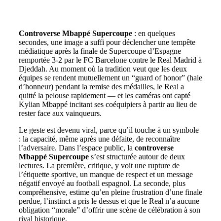
Controverse Mbappé Supercoupe
: en quelques
secondes, une image a suffi pour déclencher une tempête
médiatique après la finale de Supercoupe d’Espagne
remportée 3-2 par le FC Barcelone contre le Real Madrid à
Djeddah. Au moment où la tradition veut que les deux
équipes se rendent mutuellement un “guard of honor” (haie
d’honneur) pendant la remise des médailles, le Real a
quitté la pelouse rapidement — et les caméras ont capté
Kylian Mbappé incitant ses coéquipiers à partir au lieu de
rester face aux vainqueurs.
Le geste est devenu viral, parce qu’il touche à un symbole
: la capacité, même après une défaite, de reconnaître
l’adversaire. Dans l’espace public, la
controverse
Mbappé Supercoupe
s’est structurée autour de deux
lectures. La première, critique, y voit une rupture de
l’étiquette sportive, un manque de respect et un message
négatif envoyé au football espagnol. La seconde, plus
compréhensive, estime qu’en pleine frustration d’une finale
perdue, l’instinct a pris le dessus et que le Real n’a aucune
obligation “morale” d’offrir une scène de célébration à son
rival historique.