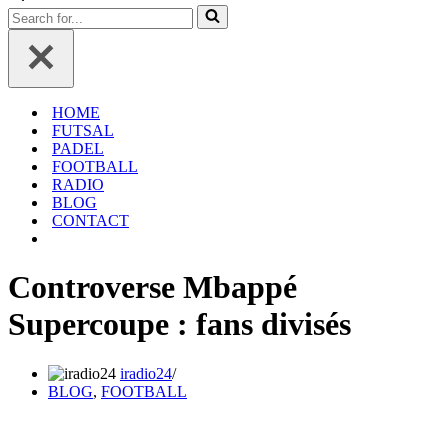
navigation
de
Rechercher...
navigation
HOME
FUTSAL
PADEL
FOOTBALL
RADIO
BLOG
CONTACT
Controverse Mbappé
Supercoupe : fans divisés
iradio24
BLOG
,
FOOTBALL