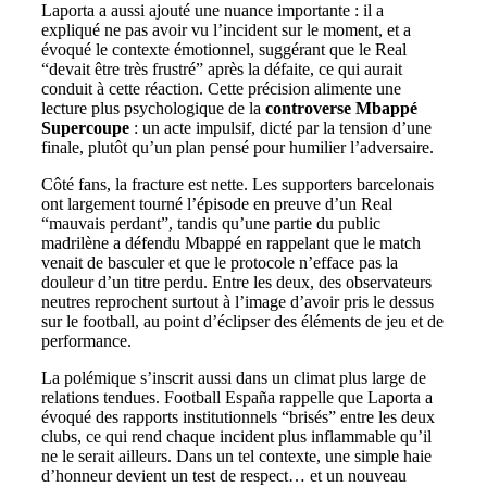
Laporta a aussi ajouté une nuance importante : il a
expliqué ne pas avoir vu l’incident sur le moment, et a
évoqué le contexte émotionnel, suggérant que le Real
“devait être très frustré” après la défaite, ce qui aurait
conduit à cette réaction. Cette précision alimente une
lecture plus psychologique de la
controverse Mbappé
Supercoupe
: un acte impulsif, dicté par la tension d’une
finale, plutôt qu’un plan pensé pour humilier l’adversaire.
Côté fans, la fracture est nette. Les supporters barcelonais
ont largement tourné l’épisode en preuve d’un Real
“mauvais perdant”, tandis qu’une partie du public
madrilène a défendu Mbappé en rappelant que le match
venait de basculer et que le protocole n’efface pas la
douleur d’un titre perdu. Entre les deux, des observateurs
neutres reprochent surtout à l’image d’avoir pris le dessus
sur le football, au point d’éclipser des éléments de jeu et de
performance.
La polémique s’inscrit aussi dans un climat plus large de
relations tendues. Football España rappelle que Laporta a
évoqué des rapports institutionnels “brisés” entre les deux
clubs, ce qui rend chaque incident plus inflammable qu’il
ne le serait ailleurs. Dans un tel contexte, une simple haie
d’honneur devient un test de respect… et un nouveau