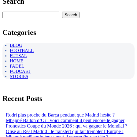
Search
Rechercher
Search
Categories
BLOG
FOOTBALL
FUTSAL
HOME
PADEL
PODCAST
STORIES
Recent Posts
Rodri plus proche du Barça pendant que Madrid hésite ?
Mbappé Ballon d’Or : voici comment il peut encore le gagner
Pronostics Coupe du Monde 2026 : qui va gagner le Mondial ?
Olise au Real Madrid : le transfert qui fait trembler l’Europe !
Mbappé meilleur buteur : peut-il encore finir en tête ?