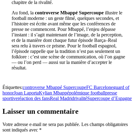
chapitre de la rivalité.
Au fond, la
controverse Mbappé Supercoupe
illustre le
football moderne : un geste filmé, quelques secondes, et
l’histoire est écrite avant même que les conférences de
presse ne commencent. Pour Mbappé, l’enjeu dépasse
l’instant : il s’agit maintenant de l’image, de la perception,
et de la manière dont chaque futur épisode Barça–Real
sera relu à travers ce prisme. Pour le football espagnol,
l’épisode rappelle que la tradition n’est pas seulement un
folklore : c’est une scène de communication, où l’on gagne
— ou l’on perd — aussi sur la manière d’accepter le
résultat.
Étiquettes:
controverse Mbappé Supercoupe
FC Barcelone
guard of
honor
Joan Laporta
Kylian Mbappé
polémique football
presse
sportive
réaction des fans
Real Madrid
rivalité
Supercoupe d’Espagne
Laisser un commentaire
Votre adresse e-mail ne sera pas publiée.
Les champs obligatoires
sont indiqués avec
*