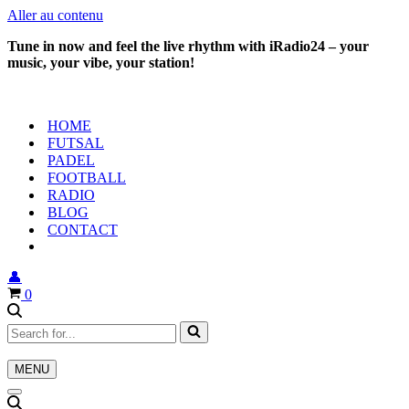
Aller au contenu
Tune in now and feel the live rhythm with iRadio24 – your
music, your vibe, your station!
HOME
FUTSAL
PADEL
FOOTBALL
RADIO
BLOG
CONTACT
👤
Panier
0
Rechercher...
MENU
Menu
de
Menu