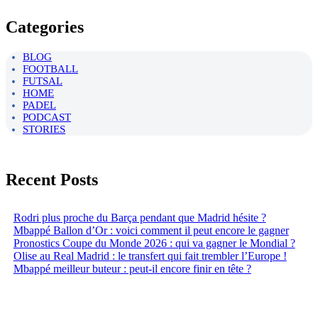
Categories
BLOG
FOOTBALL
FUTSAL
HOME
PADEL
PODCAST
STORIES
Recent Posts
Rodri plus proche du Barça pendant que Madrid hésite ?
Mbappé Ballon d’Or : voici comment il peut encore le gagner
Pronostics Coupe du Monde 2026 : qui va gagner le Mondial ?
Olise au Real Madrid : le transfert qui fait trembler l’Europe !
Mbappé meilleur buteur : peut-il encore finir en tête ?