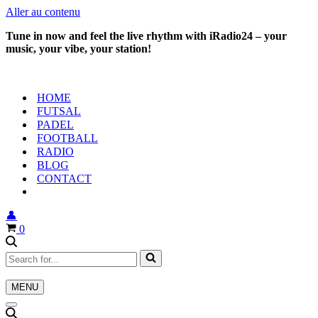
Aller au contenu
Tune in now and feel the live rhythm with iRadio24 – your
music, your vibe, your station!
HOME
FUTSAL
PADEL
FOOTBALL
RADIO
BLOG
CONTACT
👤
Panier
0
Rechercher...
MENU
Menu
de
Menu