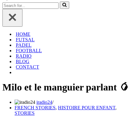
navigation
de
Rechercher...
navigation
HOME
FUTSAL
PADEL
FOOTBALL
RADIO
BLOG
CONTACT
Milo et le manguier parlant 🥭
iradio24
FRENCH STORIES
,
HISTOIRE POUR ENFANT
,
STORIES