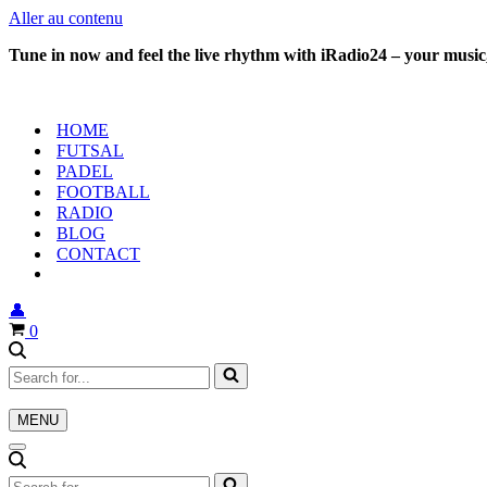
Aller au contenu
Tune in now and feel the live rhythm with iRadio24 – your music,
HOME
FUTSAL
PADEL
FOOTBALL
RADIO
BLOG
CONTACT
👤
Panier
0
Rechercher...
MENU
Menu
de
Menu
navigation
de
Rechercher...
navigation