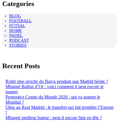
Categories
BLOG
FOOTBALL
FUTSAL
HOME
PADEL
PODCAST
STORIES
Recent Posts
Rodri plus proche du Barça pendant que Madrid hésite ?
Mbappé Ballon d’Or : voici comment il peut encore le
gagner
Pronostics Coupe du Monde 2026 : qui va gagner le
Mondial ?
Olise au Real Madrid : le transfert qui fait trembler l’Europe
!
Mbappé meilleur buteur : peut-il encore finir en tête ?