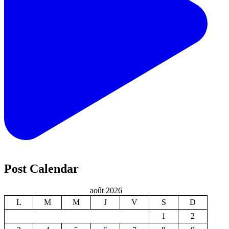
Post Calendar
août 2026
L
M
M
J
V
S
D
1
2