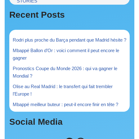
STORIES
Recent Posts
Rodri plus proche du Barça pendant que Madrid hésite ?
Mbappé Ballon d’Or : voici comment il peut encore le
gagner
Pronostics Coupe du Monde 2026 : qui va gagner le
Mondial ?
Olise au Real Madrid : le transfert qui fait trembler
l’Europe !
Mbappé meilleur buteur : peut-il encore finir en tête ?
Social Media