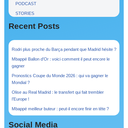
PODCAST
STORIES
Recent Posts
Rodri plus proche du Barça pendant que Madrid hésite ?
Mbappé Ballon d’Or : voici comment il peut encore le
gagner
Pronostics Coupe du Monde 2026 : qui va gagner le
Mondial ?
Olise au Real Madrid : le transfert qui fait trembler
l’Europe !
Mbappé meilleur buteur : peut-il encore finir en tête ?
Social Media