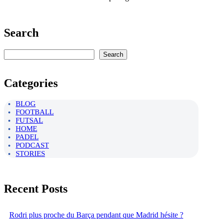
Search
Rechercher
Search
Categories
BLOG
FOOTBALL
FUTSAL
HOME
PADEL
PODCAST
STORIES
Recent Posts
Rodri plus proche du Barça pendant que Madrid hésite ?