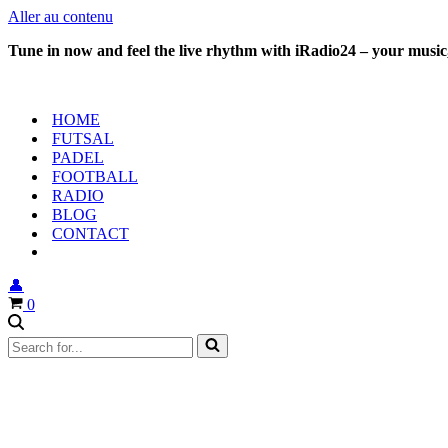
Aller au contenu
Tune in now and feel the live rhythm with iRadio24 – your music,
HOME
FUTSAL
PADEL
FOOTBALL
RADIO
BLOG
CONTACT
👤
Panier
0
Rechercher...