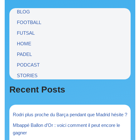
BLOG
FOOTBALL
FUTSAL
HOME
PADEL
PODCAST
STORIES
Recent Posts
Rodri plus proche du Barça pendant que Madrid hésite ?
Mbappé Ballon d’Or : voici comment il peut encore le
gagner