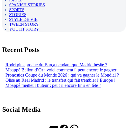
SPANISH STORIES
SPORTS
STORIES
STYLE DE VIE
TWEEN STORY
YOUTH STORY
Recent Posts
Rodri plus proche du Barça pendant que Madrid hésite ?
Mbappé Ballon d’Or : voici comment il peut encore le gagner
Pronostics Coupe du Monde 2026 : qui va gagner le Mondial ?
Olise au Real Madrid : le transfert qui fait trembler l’Europe !
Mbappé meilleur buteur : peut-il encore finir en tête ?
Social Media