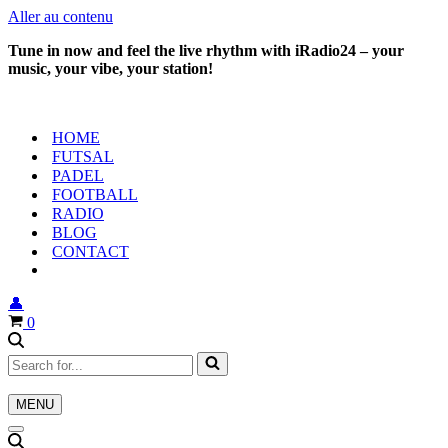
Aller au contenu
Tune in now and feel the live rhythm with iRadio24 – your
music, your vibe, your station!
HOME
FUTSAL
PADEL
FOOTBALL
RADIO
BLOG
CONTACT
👤
Panier
0
Rechercher...
MENU
Menu
de
Menu