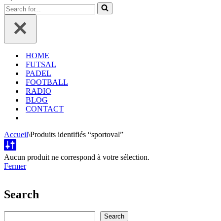
navigation
de
Rechercher...
navigation
HOME
FUTSAL
PADEL
FOOTBALL
RADIO
BLOG
CONTACT
Accueil
\
Produits identifiés “sportoval”
Aucun produit ne correspond à votre sélection.
Fermer
Search
Rechercher
Search